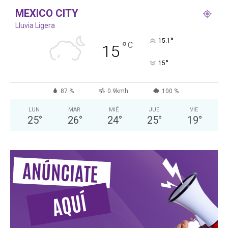
MEXICO CITY
Lluvia Ligera
°
15.1
°
C
15
°
15
87 %
0.9kmh
100 %
LUN
MAR
MIÉ
JUE
VIE
25
°
26
°
24
°
25
°
19
°