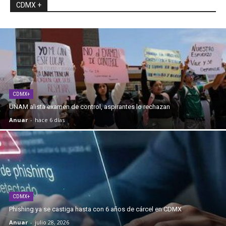
CDMX +
CDMX+
UNAM alista examen de control, aspirantes lo rechazan
Anuar
-
hace 6 días
CDMX+
Phishing ya se castiga hasta con 6 años de cárcel en CDMX
Anuar
-
julio 28, 2026