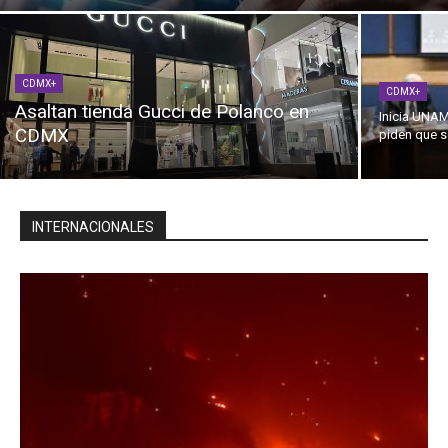
CDMX+
CDMX+
Asaltan tienda Gucci de Polanco en
Inicia UNAM
CDMX
piden que s
INTERNACIONALES